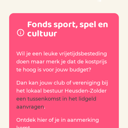
Fonds sport, spel en
cultuur
Wil je een leuke vrijetijdsbesteding
doen maar merk je dat de kostprijs
te hoog is voor jouw budget?
Dan kan jouw club of vereniging bij
het lokaal bestuur Heusden-Zolder
een tussenkomst in het lidgeld
aanvragen
.
Ontdek hier of je in aanmerking