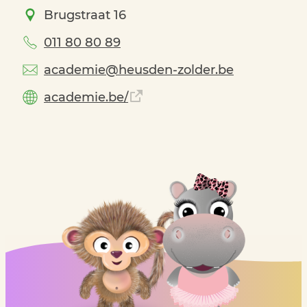
Brugstraat
16
011 80 80 89
academie
@
heusden-zolder.be
academie.be/