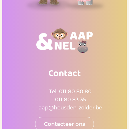
Contact
Contact
Tel.
011 80 80 80
Gsm
011 80 83 35
E-mail
aap
@
heusden-zolder.be
Contacteer ons