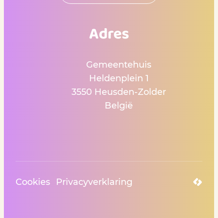
Adres
Gemeentehuis
Heldenplein 1
,
3550
Heusden-Zolder
België
Cookies
Privacyverklaring
LCP n