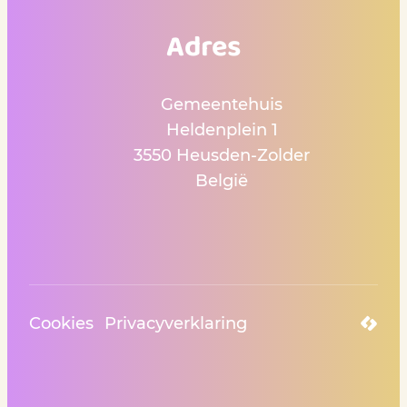
Adres
Gemeentehuis
Heldenplein 1
,
3550
Heusden-Zolder
België
Cookies
Privacyverklaring
LCP n