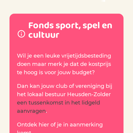
Fonds sport, spel en
cultuur
Wil je een leuke vrijetijdsbesteding
doen maar merk je dat de kostprijs
te hoog is voor jouw budget?
Dan kan jouw club of vereniging bij
het lokaal bestuur Heusden-Zolder
een tussenkomst in het lidgeld
aanvragen
.
Ontdek hier of je in aanmerking