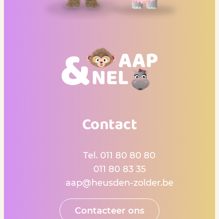
Contact
Contact
Tel.
011 80 80 80
Gsm
011 80 83 35
E-mail
aap
@
heusden-zolder.be
Contacteer ons