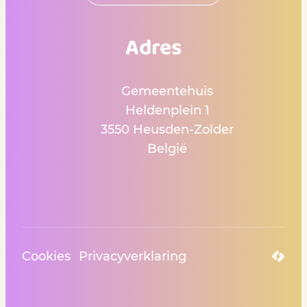
Adres
Gemeentehuis
Heldenplein 1
,
3550
Heusden-Zolder
België
Cookies
Privacyverklaring
LCP n